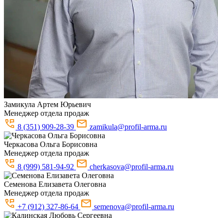
Замикула
Артем Юрьевич
Менеджер отдела продаж
8 (351) 909-28-39
zamikula@profil-arma.ru
Черкасова
Ольга Борисовна
Менеджер отдела продаж
8 (999) 581-94-92
cherkasova@profil-arma.ru
Семенова
Елизавета Олеговна
Менеджер отдела продаж
+7 (912) 327-86-64
semenova@profil-arma.ru