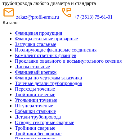
трубопровода любого диаметра и стандарта
zakaz@profil-arma.ru
+7 (3513) 75-61-01
Каталог
Фланцевая продукция
Фланцы стальные приварные
Заглушки стальные
Изолирующие фланцевые соединения
Комплект ответных фланцев
Прокладки овального и восьмиугольного сечения
Линзы стальные
Фланцевый крепеж
Фланцы по чертежам заказчика
Точеные детали трубопроводов
Переходы точеные
Тройники точеные
Угольники точеные
Штуцера точеные
Бобышки стальные
Детали трубопровода
Отводы секторные сварные
Тройники сварные
Тройники бесшовные