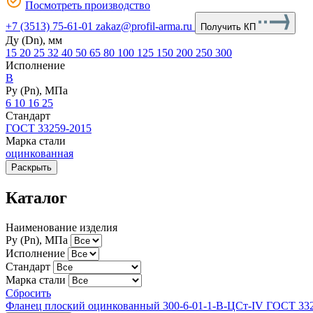
Посмотреть производство
+7 (3513) 75-61-01
zakaz@profil-arma.ru
Получить КП
Ду (Dn), мм
15
20
25
32
40
50
65
80
100
125
150
200
250
300
Исполнение
B
Ру (Рn), МПа
6
10
16
25
Стандарт
ГОСТ 33259-2015
Марка стали
оцинкованная
Раскрыть
Каталог
Наименование изделия
Ру (Рn), МПа
Исполнение
Стандарт
Марка стали
Сбросить
Фланец плоский оцинкованный 300-6-01-1-B-ЦСт-IV ГОСТ 33