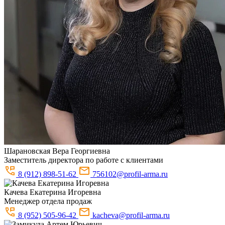
Шарановская
Вера Георгиевна
Заместитель директора по работе с клиентами
8 (912) 898-51-62
756102@profil-arma.ru
Качева
Екатерина Игоревна
Менеджер отдела продаж
8 (952) 505-96-42
kacheva@profil-arma.ru