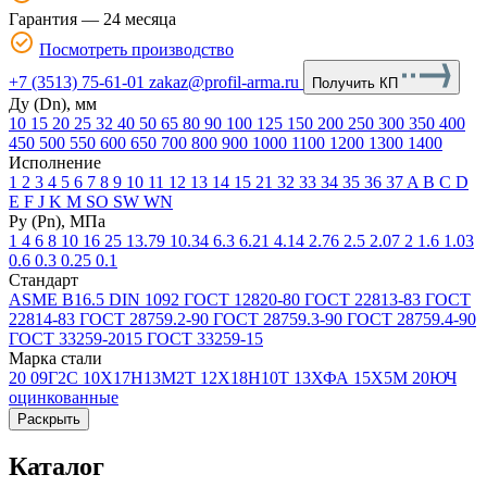
Гарантия — 24 месяца
Посмотреть производство
+7 (3513) 75-61-01
zakaz@profil-arma.ru
Получить КП
Ду (Dn), мм
10
15
20
25
32
40
50
65
80
90
100
125
150
200
250
300
350
400
450
500
550
600
650
700
800
900
1000
1100
1200
1300
1400
Исполнение
1
2
3
4
5
6
7
8
9
10
11
12
13
14
15
21
32
33
34
35
36
37
A
B
C
D
E
F
J
K
М
SO
SW
WN
Ру (Рn), МПа
1
4
6
8
10
16
25
13.79
10.34
6.3
6.21
4.14
2.76
2.5
2.07
2
1.6
1.03
0.6
0.3
0.25
0.1
Стандарт
ASME В16.5
DIN 1092
ГОСТ 12820-80
ГОСТ 22813-83
ГОСТ
22814-83
ГОСТ 28759.2-90
ГОСТ 28759.3-90
ГОСТ 28759.4-90
ГОСТ 33259-2015
ГОСТ 33259-15
Марка стали
20
09Г2С
10Х17Н13М2Т
12Х18Н10Т
13ХФА
15Х5М
20ЮЧ
оцинкованные
Раскрыть
Каталог