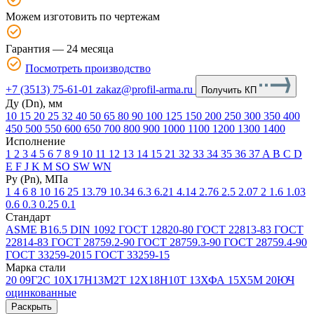
Можем изготовить по чертежам
Гарантия — 24 месяца
Посмотреть производство
+7 (3513) 75-61-01
zakaz@profil-arma.ru
Получить КП
Ду (Dn), мм
10
15
20
25
32
40
50
65
80
90
100
125
150
200
250
300
350
400
450
500
550
600
650
700
800
900
1000
1100
1200
1300
1400
Исполнение
1
2
3
4
5
6
7
8
9
10
11
12
13
14
15
21
32
33
34
35
36
37
A
B
C
D
E
F
J
K
М
SO
SW
WN
Ру (Рn), МПа
1
4
6
8
10
16
25
13.79
10.34
6.3
6.21
4.14
2.76
2.5
2.07
2
1.6
1.03
0.6
0.3
0.25
0.1
Стандарт
ASME В16.5
DIN 1092
ГОСТ 12820-80
ГОСТ 22813-83
ГОСТ
22814-83
ГОСТ 28759.2-90
ГОСТ 28759.3-90
ГОСТ 28759.4-90
ГОСТ 33259-2015
ГОСТ 33259-15
Марка стали
20
09Г2С
10Х17Н13М2Т
12Х18Н10Т
13ХФА
15Х5М
20ЮЧ
оцинкованные
Раскрыть