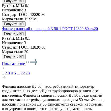
Получить КП
Ру (Рn), МПа
0.1
Исполнение
3
Стандарт
ГОСТ 12820-80
Марка стали
15Х5М
Получить КП
Фланец плоский приварной 3-50-1 ГОСТ 12820-80 ст.20
Получить КП
Ру (Рn), МПа
0.1
Исполнение
3
Стандарт
ГОСТ 12820-80
Марка стали
20
Получить КП
Показать еще
1
2
3
4
5
...
72
73
Фланцы плоские Ду 50 – востребованный типоразмер
соединительных деталей для трубопроводов различного
назначения. Фланец стальной плоский Ду 50 предназначен
для монтажа на трубы с условным проходом 50 мм. Фланец
плоский приварной Ду 50 фиксируется сваркой наружным
и внутренним швом, что гарантирует герметичность