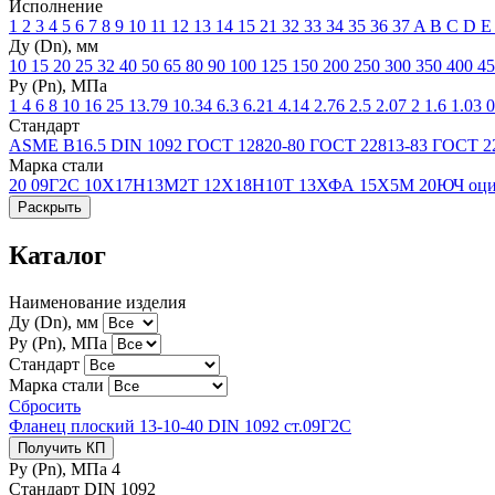
Исполнение
1
2
3
4
5
6
7
8
9
10
11
12
13
14
15
21
32
33
34
35
36
37
A
B
C
D
Ду (Dn), мм
10
15
20
25
32
40
50
65
80
90
100
125
150
200
250
300
350
400
4
Ру (Рn), МПа
1
4
6
8
10
16
25
13.79
10.34
6.3
6.21
4.14
2.76
2.5
2.07
2
1.6
1.03
0
Стандарт
ASME В16.5
DIN 1092
ГОСТ 12820-80
ГОСТ 22813-83
ГОСТ 2
Марка стали
20
09Г2С
10Х17Н13М2Т
12Х18Н10Т
13ХФА
15Х5М
20ЮЧ
оц
Раскрыть
Каталог
Наименование изделия
Ду (Dn), мм
Ру (Рn), МПа
Стандарт
Марка стали
Сбросить
Фланец плоский 13-10-40 DIN 1092 ст.09Г2С
Получить КП
Ру (Рn), МПа
4
Стандарт
DIN 1092