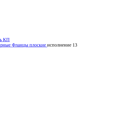
ь КП
арные
Фланцы плоские
исполнение 13