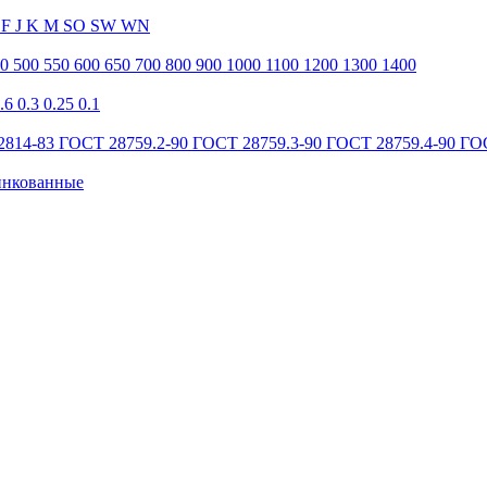
E
F
J
K
М
SO
SW
WN
50
500
550
600
650
700
800
900
1000
1100
1200
1300
1400
.6
0.3
0.25
0.1
2814-83
ГОСТ 28759.2-90
ГОСТ 28759.3-90
ГОСТ 28759.4-90
ГО
инкованные