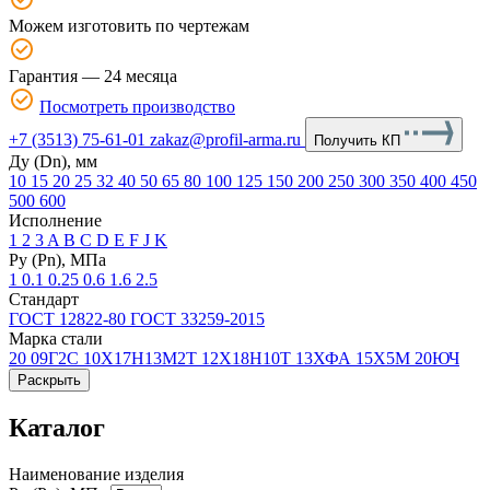
Можем изготовить по чертежам
Гарантия — 24 месяца
Посмотреть производство
+7 (3513) 75-61-01
zakaz@profil-arma.ru
Получить КП
Ду (Dn), мм
10
15
20
25
32
40
50
65
80
100
125
150
200
250
300
350
400
450
500
600
Исполнение
1
2
3
A
B
C
D
E
F
J
K
Ру (Рn), МПа
1
0.1
0.25
0.6
1.6
2.5
Стандарт
ГОСТ 12822-80
ГОСТ 33259-2015
Марка стали
20
09Г2С
10Х17Н13М2Т
12Х18Н10Т
13ХФА
15Х5М
20ЮЧ
Раскрыть
Каталог
Наименование изделия