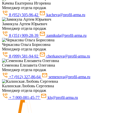
Качева
Екатерина Игоревна
Менеджер отдела продаж
8 (952) 505-96-42
kacheva@profil-arma.ru
Замикула
Артем Юрьевич
Менеджер отдела продаж
8 (351) 909-28-39
zamikula@profil-arma.ru
Черкасова
Ольга Борисовна
Менеджер отдела продаж
8 (999) 581-94-92
cherkasova@profil-arma.ru
Семенова
Елизавета Олеговна
Менеджер отдела продаж
+7 (912) 327-86-64
semenova@profil-arma.ru
Калинская
Любовь Сергеевна
Менеджер отдела продаж
+ 7-900-081-45-77
kls@profil-arma.ru