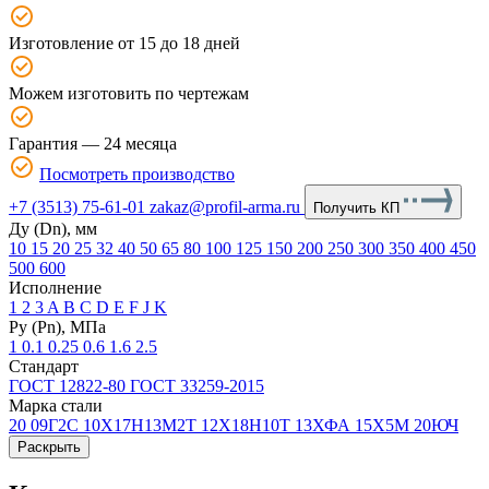
Изготовление от 15 до 18 дней
Можем изготовить по чертежам
Гарантия — 24 месяца
Посмотреть производство
+7 (3513) 75-61-01
zakaz@profil-arma.ru
Получить КП
Ду (Dn), мм
10
15
20
25
32
40
50
65
80
100
125
150
200
250
300
350
400
450
500
600
Исполнение
1
2
3
A
B
C
D
E
F
J
K
Ру (Рn), МПа
1
0.1
0.25
0.6
1.6
2.5
Стандарт
ГОСТ 12822-80
ГОСТ 33259-2015
Марка стали
20
09Г2С
10Х17Н13М2Т
12Х18Н10Т
13ХФА
15Х5М
20ЮЧ
Раскрыть