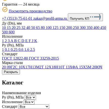
Гарантия — 24 месяца
Посмотреть производство
+7 (3513) 75-61-01
zakaz@profil-arma.ru
Получить КП
Ду (Dn), мм
10
15
20
25
32
40
50
65
80
100
125
150
200
250
300
350
400
450
500
600
Исполнение
1
2
3
A
B
C
D
E
F
J
K
Ру (Рn), МПа
1
0.1
0.25
0.6
1.6
2.5
Стандарт
ГОСТ 12822-80
ГОСТ 33259-2015
Марка стали
20
09Г2С
10Х17Н13М2Т
12Х18Н10Т
13ХФА
15Х5М
20ЮЧ
Раскрыть
Каталог
Наименование изделия
Ру (Рn), МПа
Исполнение
Стандарт