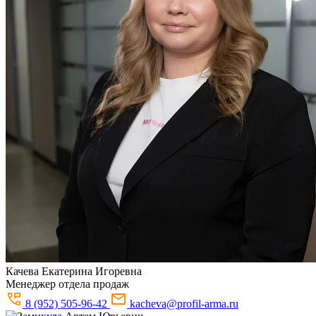
Качева
Екатерина Игоревна
Менеджер отдела продаж
8 (952) 505-96-42
kacheva@profil-arma.ru