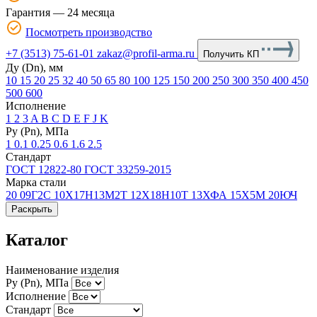
Гарантия — 24 месяца
Посмотреть производство
+7 (3513) 75-61-01
zakaz@profil-arma.ru
Получить КП
Ду (Dn), мм
10
15
20
25
32
40
50
65
80
100
125
150
200
250
300
350
400
450
500
600
Исполнение
1
2
3
A
B
C
D
E
F
J
K
Ру (Рn), МПа
1
0.1
0.25
0.6
1.6
2.5
Стандарт
ГОСТ 12822-80
ГОСТ 33259-2015
Марка стали
20
09Г2С
10Х17Н13М2Т
12Х18Н10Т
13ХФА
15Х5М
20ЮЧ
Раскрыть
Каталог
Наименование изделия
Ру (Рn), МПа
Исполнение
Стандарт