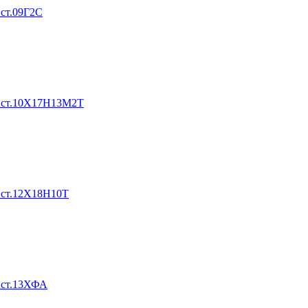
 ст.09Г2С
0 ст.10Х17Н13М2Т
 ст.12Х18Н10Т
 ст.13ХФА