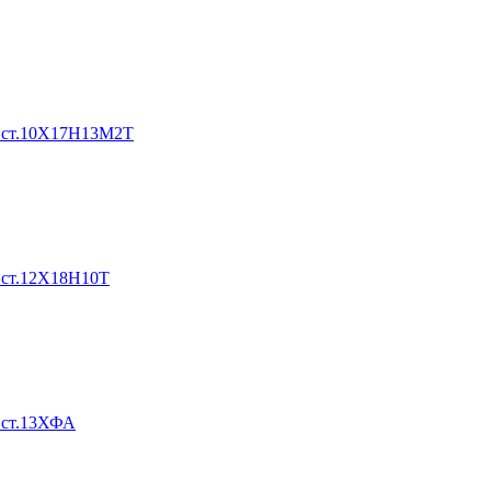
0 ст.10Х17Н13М2Т
 ст.12Х18Н10Т
 ст.13ХФА