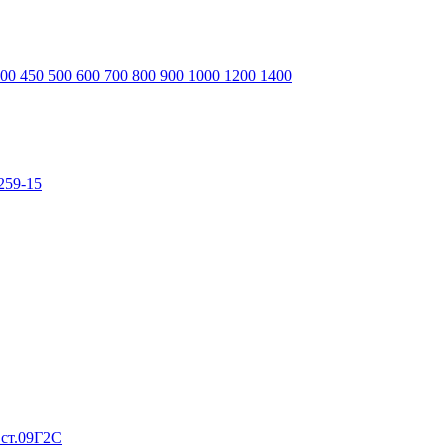
400
450
500
600
700
800
900
1000
1200
1400
259-15
 ст.09Г2С