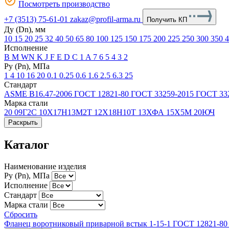
Посмотреть производство
+7 (3513) 75-61-01
zakaz@profil-arma.ru
Получить КП
Ду (Dn), мм
10
15
20
25
32
40
50
65
80
100
125
150
175
200
225
250
300
350
Исполнение
B
М
WN
K
J
F
E
D
C
1
A
7
6
5
4
3
2
Ру (Рn), МПа
1
4
10
16
20
0.1
0.25
0.6
1.6
2.5
6.3
25
Стандарт
ASME B16.47-2006
ГОСТ 12821-80
ГОСТ 33259-2015
ГОСТ 33
Марка стали
20
09Г2С
10Х17Н13М2Т
12Х18Н10Т
13ХФА
15Х5М
20ЮЧ
Раскрыть
Каталог
Наименование изделия
Ру (Рn), МПа
Исполнение
Стандарт
Марка стали
Сбросить
Фланец воротниковый приварной встык 1-15-1 ГОСТ 12821-80