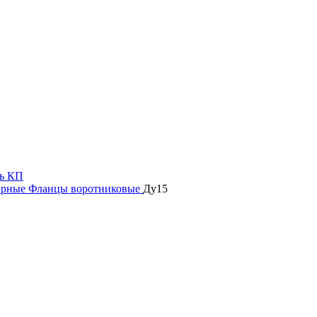
ь КП
арные
Фланцы воротниковые
Ду15