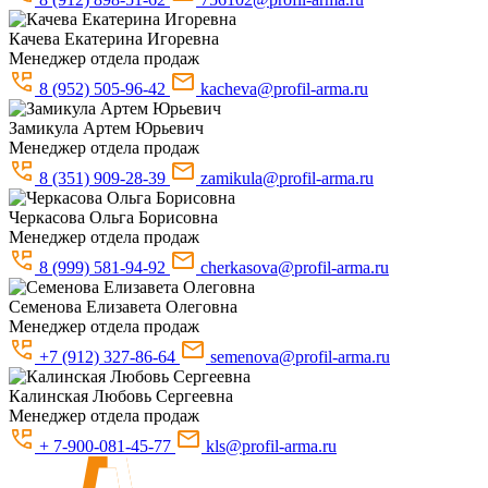
Качева
Екатерина Игоревна
Менеджер отдела продаж
8 (952) 505-96-42
kacheva@profil-arma.ru
Замикула
Артем Юрьевич
Менеджер отдела продаж
8 (351) 909-28-39
zamikula@profil-arma.ru
Черкасова
Ольга Борисовна
Менеджер отдела продаж
8 (999) 581-94-92
cherkasova@profil-arma.ru
Семенова
Елизавета Олеговна
Менеджер отдела продаж
+7 (912) 327-86-64
semenova@profil-arma.ru
Калинская
Любовь Сергеевна
Менеджер отдела продаж
+ 7-900-081-45-77
kls@profil-arma.ru