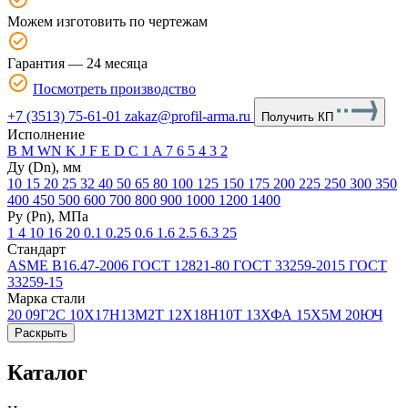
Можем изготовить по чертежам
Гарантия — 24 месяца
Посмотреть производство
+7 (3513) 75-61-01
zakaz@profil-arma.ru
Получить КП
Исполнение
B
М
WN
K
J
F
E
D
C
1
A
7
6
5
4
3
2
Ду (Dn), мм
10
15
20
25
32
40
50
65
80
100
125
150
175
200
225
250
300
350
400
450
500
600
700
800
900
1000
1200
1400
Ру (Рn), МПа
1
4
10
16
20
0.1
0.25
0.6
1.6
2.5
6.3
25
Стандарт
ASME B16.47-2006
ГОСТ 12821-80
ГОСТ 33259-2015
ГОСТ
33259-15
Марка стали
20
09Г2С
10Х17Н13М2Т
12Х18Н10Т
13ХФА
15Х5М
20ЮЧ
Раскрыть
Каталог