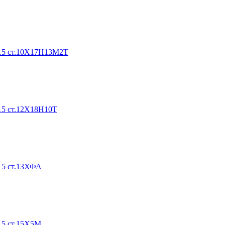
015 ст.10Х17Н13М2Т
15 ст.12Х18Н10Т
15 ст.13ХФА
15 ст.15Х5М