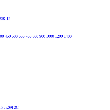
259-15
400
450
500
600
700
800
900
1000
1200
1400
5 ст.09Г2С