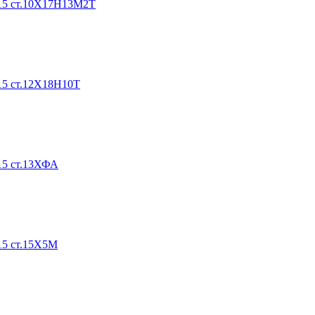
015 ст.10Х17Н13М2Т
15 ст.12Х18Н10Т
15 ст.13ХФА
15 ст.15Х5М