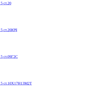
5 ст.20
15 ст.20ЮЧ
5 ст.09Г2С
015 ст.10Х17Н13М2Т