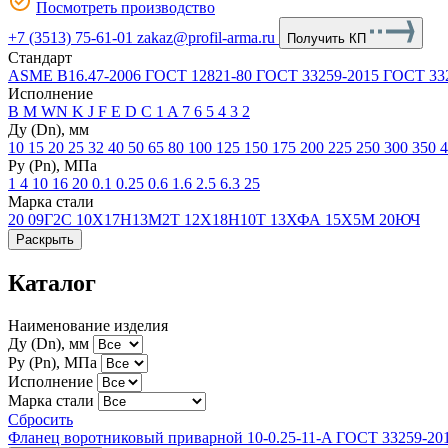
Посмотреть производство
+7 (3513) 75-61-01
zakaz@profil-arma.ru
Получить КП
Стандарт
ASME B16.47-2006
ГОСТ 12821-80
ГОСТ 33259-2015
ГОСТ 33
Исполнение
B
М
WN
K
J
F
E
D
C
1
A
7
6
5
4
3
2
Ду (Dn), мм
10
15
20
25
32
40
50
65
80
100
125
150
175
200
225
250
300
350
Ру (Рn), МПа
1
4
10
16
20
0.1
0.25
0.6
1.6
2.5
6.3
25
Марка стали
20
09Г2С
10Х17Н13М2Т
12Х18Н10Т
13ХФА
15Х5М
20ЮЧ
Раскрыть
Каталог
Наименование изделия
Ду (Dn), мм
Ру (Рn), МПа
Исполнение
Марка стали
Сбросить
Фланец воротниковый приварной 10-0.25-11-A ГОСТ 33259-201