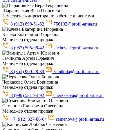
Все специалисты
Шарановская
Вера Георгиевна
Заместитель директора по работе с клиентами
8 (912) 898-51-62
756102@profil-arma.ru
Качева
Екатерина Игоревна
Менеджер отдела продаж
8 (952) 505-96-42
kacheva@profil-arma.ru
Замикула
Артем Юрьевич
Менеджер отдела продаж
8 (351) 909-28-39
zamikula@profil-arma.ru
Черкасова
Ольга Борисовна
Менеджер отдела продаж
8 (999) 581-94-92
cherkasova@profil-arma.ru
Семенова
Елизавета Олеговна
Менеджер отдела продаж
+7 (912) 327-86-64
semenova@profil-arma.ru
Калинская
Любовь Сергеевна