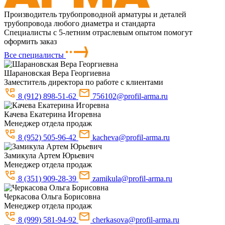
Производитель трубопроводной арматуры и деталей
трубопровода любого диаметра и стандарта
Специалисты с 5-летним отраслевым опытом помогут
оформить заказ
Все специалисты
Шарановская
Вера Георгиевна
Заместитель директора по работе с клиентами
8 (912) 898-51-62
756102@profil-arma.ru
Качева
Екатерина Игоревна
Менеджер отдела продаж
8 (952) 505-96-42
kacheva@profil-arma.ru
Замикула
Артем Юрьевич
Менеджер отдела продаж
8 (351) 909-28-39
zamikula@profil-arma.ru
Черкасова
Ольга Борисовна
Менеджер отдела продаж
8 (999) 581-94-92
cherkasova@profil-arma.ru