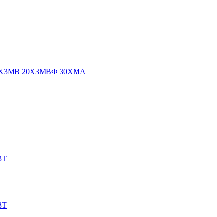
8Х3МВ
20Х3МВФ
30ХМА
3Т
3Т