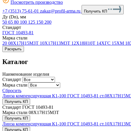
Посмотреть производство
+7 (3513) 75-61-01
zakaz@profil-arma.ru
Получить КП
Ду (Dn), мм
50
65
80
100
125
150
200
Стандарт
ГОСТ 10493-81
Марка стали
20
08Х17Н15М3Т
10Х17H13М3Т
12Х18Н10Т
14ХГС
15ХМ
1
Раскрыть
Каталог
Наименование изделия
Стандарт
Марка стали
Сбросить
Линза компенсирующая К1-100 ГОСТ 10493-81 ст.08Х17Н15М
Получить КП
Стандарт
ГОСТ 10493-81
Марка стали
08Х17Н15М3Т
Получить КП
Линза компенсирующая К1-100 ГОСТ 10493-81 ст.10Х17H13М
Получить КП