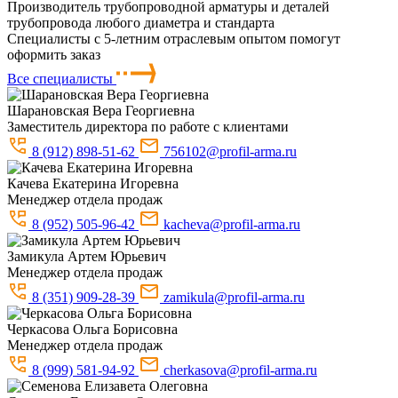
Производитель трубопроводной арматуры и деталей
трубопровода любого диаметра и стандарта
Специалисты с 5-летним отраслевым опытом помогут
оформить заказ
Все специалисты
Шарановская
Вера Георгиевна
Заместитель директора по работе с клиентами
8 (912) 898-51-62
756102@profil-arma.ru
Качева
Екатерина Игоревна
Менеджер отдела продаж
8 (952) 505-96-42
kacheva@profil-arma.ru
Замикула
Артем Юрьевич
Менеджер отдела продаж
8 (351) 909-28-39
zamikula@profil-arma.ru
Черкасова
Ольга Борисовна
Менеджер отдела продаж
8 (999) 581-94-92
cherkasova@profil-arma.ru