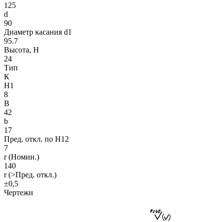
125
d
90
Диаметр касания d1
95.7
Высота, H
24
Тип
К
H1
8
B
42
b
17
Пред. откл. по Н12
7
r (Номин.)
140
r (>Пред. откл.)
±0,5
Чертежи