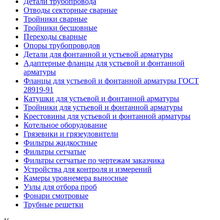
Детали трубопровода
Отводы секторные сварные
Тройники сварные
Тройники бесшовные
Переходы сварные
Опоры трубопроводов
Детали для фонтанной и устьевой арматуры
Адаптерные фланцы для устьевой и фонтанной
арматуры
Фланцы для устьевой и фонтанной арматуры ГОСТ
28919-91
Катушки для устьевой и фонтанной арматуры
Тройники для устьевой и фонтанной арматуры
Крестовины для устьевой и фонтанной арматуры
Котельное оборудование
Грязевики и грязеуловители
Фильтры жидкостные
Фильтры сетчатые
Фильтры сетчатые по чертежам заказчика
Устройства для контроля и измерений
Камеры уровнемера выносные
Узлы для отбора проб
Фонари смотровые
Трубные решетки