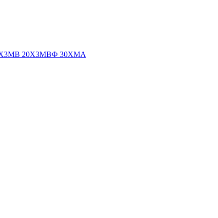
8Х3МВ
20Х3МВФ
30ХМА