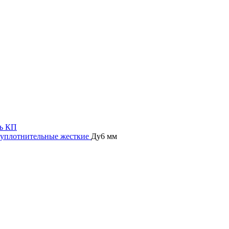
ь КП
уплотнительные жесткие
Ду6 мм