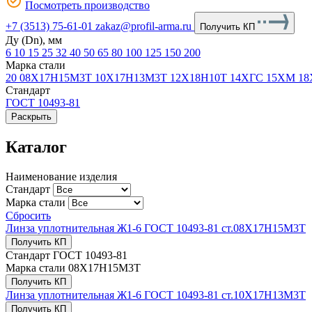
Посмотреть производство
+7 (3513) 75-61-01
zakaz@profil-arma.ru
Получить КП
Ду (Dn), мм
6
10
15
25
32
40
50
65
80
100
125
150
200
Марка стали
20
08Х17Н15М3Т
10Х17H13М3Т
12Х18Н10Т
14ХГС
15ХМ
1
Стандарт
ГОСТ 10493-81
Раскрыть
Каталог
Наименование изделия
Стандарт
Марка стали
Сбросить
Линза уплотнительная Ж1-6 ГОСТ 10493-81 ст.08Х17Н15М3Т
Получить КП
Стандарт
ГОСТ 10493-81
Марка стали
08Х17Н15М3Т
Получить КП
Линза уплотнительная Ж1-6 ГОСТ 10493-81 ст.10Х17H13М3Т
Получить КП