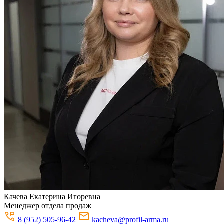
Качева
Екатерина Игоревна
Менеджер отдела продаж
8 (952) 505-96-42
kacheva@profil-arma.ru