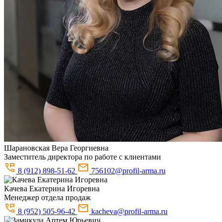
Шарановская
Вера Георгиевна
Заместитель директора по работе с клиентами
8 (912) 898-51-62
756102@profil-arma.ru
Качева
Екатерина Игоревна
Менеджер отдела продаж
8 (952) 505-96-42
kacheva@profil-arma.ru