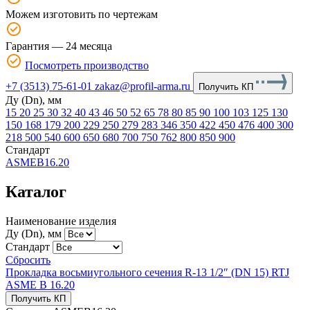
Можем изготовить по чертежам
Гарантия — 24 месяца
Посмотреть производство
+7 (3513) 75-61-01
zakaz@profil-arma.ru
Получить КП
Ду (Dn), мм
15
20
25
30
32
40
43
46
50
52
65
78
80
85
90
100
103
125
130
150
168
179
200
229
250
279
283
346
350
422
450
476
400
300
218
500
540
600
650
680
700
750
762
800
850
900
Стандарт
ASMEB16.20
Каталог
Наименование изделия
Ду (Dn), мм
Стандарт
Сбросить
Прокладка восьмиугольного сечения R-13 1/2″ (DN 15) RTJ
ASME B 16.20
Получить КП