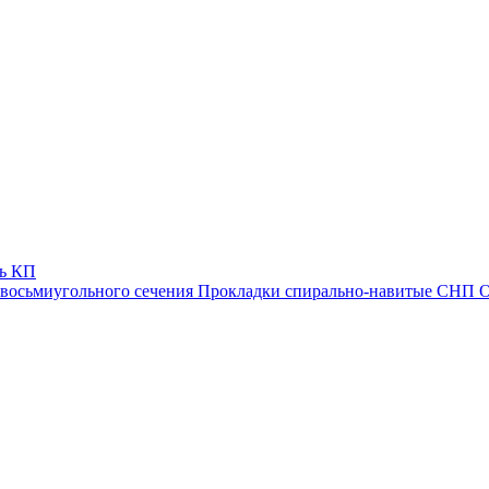
ь КП
 восьмиугольного сечения
Прокладки спирально-навитые СНП О