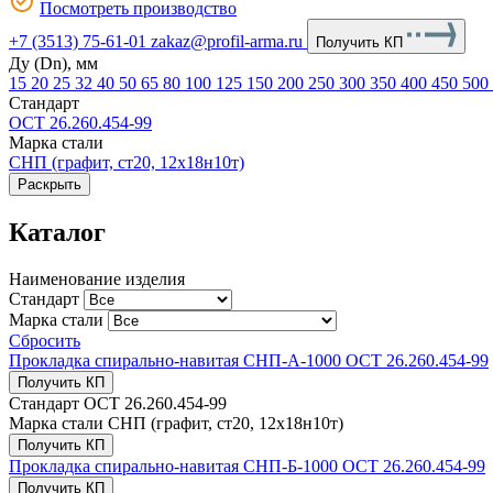
Посмотреть производство
+7 (3513) 75-61-01
zakaz@profil-arma.ru
Получить КП
Ду (Dn), мм
15
20
25
32
40
50
65
80
100
125
150
200
250
300
350
400
450
500
Стандарт
ОСТ 26.260.454-99
Марка стали
СНП (графит, ст20, 12х18н10т)
Раскрыть
Каталог
Наименование изделия
Стандарт
Марка стали
Сбросить
Прокладка спирально-навитая СНП-А-1000 ОСТ 26.260.454-99
Получить КП
Стандарт
ОСТ 26.260.454-99
Марка стали
СНП (графит, ст20, 12х18н10т)
Получить КП
Прокладка спирально-навитая СНП-Б-1000 ОСТ 26.260.454-99
Получить КП