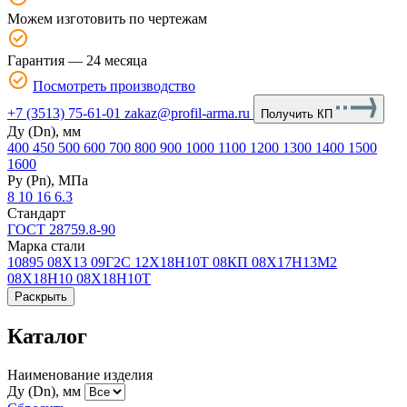
Можем изготовить по чертежам
Гарантия — 24 месяца
Посмотреть производство
+7 (3513) 75-61-01
zakaz@profil-arma.ru
Получить КП
Ду (Dn), мм
400
450
500
600
700
800
900
1000
1100
1200
1300
1400
1500
1600
Ру (Рn), МПа
8
10
16
6.3
Стандарт
ГОСТ 28759.8-90
Марка стали
10895
08Х13
09Г2С
12Х18Н10Т
08КП
08Х17Н13М2
08Х18Н10
08Х18Н10Т
Раскрыть
Каталог
Наименование изделия
Ду (Dn), мм