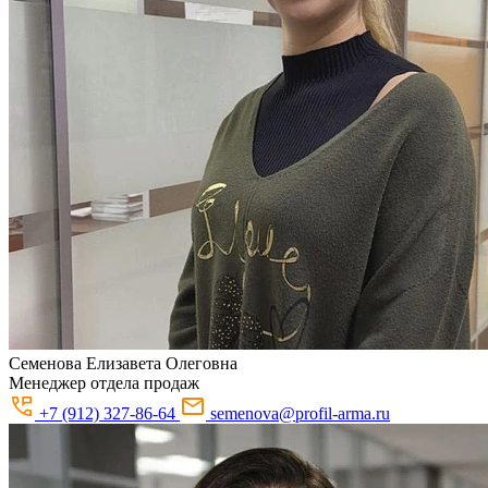
Семенова
Елизавета Олеговна
Менеджер отдела продаж
+7 (912) 327-86-64
semenova@profil-arma.ru