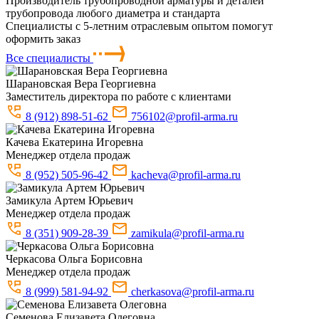
Производитель трубопроводной арматуры и деталей
трубопровода любого диаметра и стандарта
Специалисты с 5-летним отраслевым опытом помогут
оформить заказ
Все специалисты
Шарановская
Вера Георгиевна
Заместитель директора по работе с клиентами
8 (912) 898-51-62
756102@profil-arma.ru
Качева
Екатерина Игоревна
Менеджер отдела продаж
8 (952) 505-96-42
kacheva@profil-arma.ru
Замикула
Артем Юрьевич
Менеджер отдела продаж
8 (351) 909-28-39
zamikula@profil-arma.ru
Черкасова
Ольга Борисовна
Менеджер отдела продаж
8 (999) 581-94-92
cherkasova@profil-arma.ru
Семенова
Елизавета Олеговна