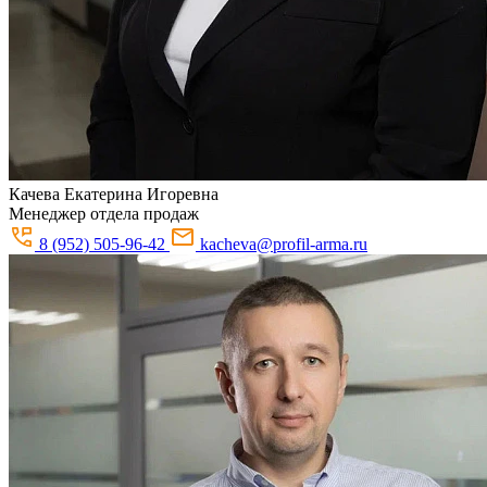
Качева
Екатерина Игоревна
Менеджер отдела продаж
8 (952) 505-96-42
kacheva@profil-arma.ru