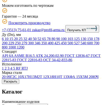
Можем изготовить по чертежам
Гарантия — 24 месяца
Посмотреть производство
+7 (3513) 75-61-01
zakaz@profil-arma.ru
Получить КП
Ду (Dn), мм
6
10
15
20
25
32
40
50
52
65
78
80
90
100
103
125
130
150
178
200
229
250
279
300
346
350
400
425
450
500
527
540
600
700
800
1000
1200
Стандарт
API 6A
ASME В16.5
АТК 24.200.02.90
ГОСТ 12836-67
ГОСТ
22815-83
ГОСТ 22816-83
ОСТ 34-42-833-86
Исполнение
1
2
3
4
5
RF
RTJ
Марка стали
20
09Г2С
10Х17Н13М2Т
12Х18Н10Т
13ХФА
15Х5М
20ЮЧ
Раскрыть
Каталог
Наименование изделия