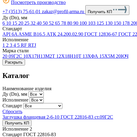
Посмотреть производство
+7 (3513) 75-61-01
zakaz@profil-arma.ru
Получить КП
Ду (Dn), мм
6
10
15
20
25
32
40
50
52
65
78
80
90
100
103
125
130
150
178
20
Стандарт
API 6A
ASME В16.5
АТК 24.200.02.90
ГОСТ 12836-67
ГОСТ 22
Исполнение
1
2
3
4
5
RF
RTJ
Марка стали
20
09Г2С
10Х17Н13М2Т
12Х18Н10Т
13ХФА
15Х5М
20ЮЧ
Раскрыть
Каталог
Наименование изделия
Ду (Dn), мм
Исполнение
Стандарт
Сбросить
Заглушка фланцевая 2-6-10 ГОСТ 22816-83 ст.09Г2С
Получить КП
Исполнение
2
Стандарт
ГОСТ 22816-83