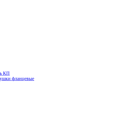
ь КП
лушки фланцевые