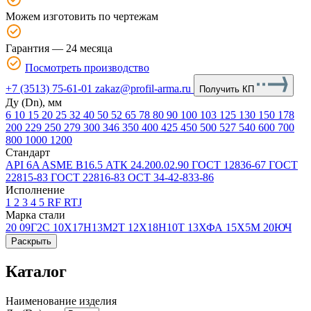
Можем изготовить по чертежам
Гарантия — 24 месяца
Посмотреть производство
+7 (3513) 75-61-01
zakaz@profil-arma.ru
Получить КП
Ду (Dn), мм
6
10
15
20
25
32
40
50
52
65
78
80
90
100
103
125
130
150
178
200
229
250
279
300
346
350
400
425
450
500
527
540
600
700
800
1000
1200
Стандарт
API 6A
ASME В16.5
АТК 24.200.02.90
ГОСТ 12836-67
ГОСТ
22815-83
ГОСТ 22816-83
ОСТ 34-42-833-86
Исполнение
1
2
3
4
5
RF
RTJ
Марка стали
20
09Г2С
10Х17Н13М2Т
12Х18Н10Т
13ХФА
15Х5М
20ЮЧ
Раскрыть
Каталог
Наименование изделия