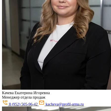
Качева
Екатерина Игоревна
Менеджер отдела продаж
8 (952) 505-96-42
kacheva@profil-arma.ru