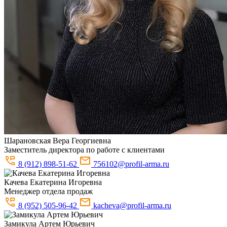
Шарановская
Вера Георгиевна
Заместитель директора по работе с клиентами
8 (912) 898-51-62
756102@profil-arma.ru
Качева
Екатерина Игоревна
Менеджер отдела продаж
8 (952) 505-96-42
kacheva@profil-arma.ru
Замикула
Артем Юрьевич