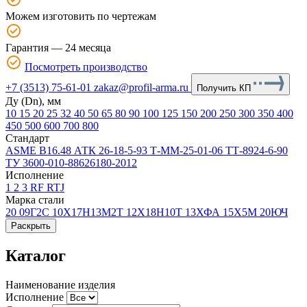
Можем изготовить по чертежам
Гарантия — 24 месяца
Посмотреть производство
+7 (3513) 75-61-01
zakaz@profil-arma.ru
Получить КП
Ду (Dn), мм
10
15
20
25
32
40
50
65
80
90
100
125
150
200
250
300
350
400
450
500
600
700
800
Стандарт
ASME В16.48
АТК 26-18-5-93
Т-ММ-25-01-06
ТТ-8924-6-90
ТУ 3600-010-88626180-2012
Исполнение
1
2
3
RF
RTJ
Марка стали
20
09Г2С
10Х17Н13М2Т
12Х18Н10Т
13ХФА
15Х5М
20ЮЧ
Раскрыть
Каталог
Наименование изделия
Исполнение