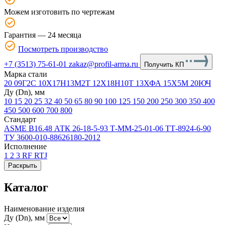
Можем изготовить по чертежам
Гарантия — 24 месяца
Посмотреть производство
+7 (3513) 75-61-01
zakaz@profil-arma.ru
Получить КП
Марка стали
20
09Г2С
10Х17Н13М2Т
12Х18Н10Т
13ХФА
15Х5М
20ЮЧ
Ду (Dn), мм
10
15
20
25
32
40
50
65
80
90
100
125
150
200
250
300
350
400
450
500
600
700
800
Стандарт
ASME В16.48
АТК 26-18-5-93
Т-ММ-25-01-06
ТТ-8924-6-90
ТУ 3600-010-88626180-2012
Исполнение
1
2
3
RF
RTJ
Раскрыть
Каталог
Наименование изделия
Ду (Dn), мм