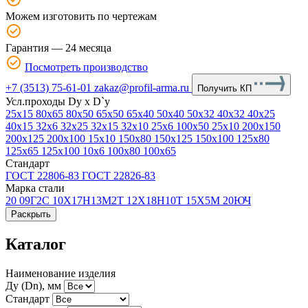
Можем изготовить по чертежам
Гарантия — 24 месяца
Посмотреть производство
+7 (3513) 75-61-01
zakaz@profil-arma.ru
Получить КП
Усл.проходы Dy х D`y
25x15
80x65
80x50
65x50
65x40
50x40
50x32
40x32
40x25
40x15
32x6
32x25
32x15
32x10
25x6
100x50
25x10
200x150
200x125
200x100
15x10
150x80
150x125
150x100
125x80
125x65
125x100
10x6
100x80
100x65
Стандарт
ГОСТ 22806-83
ГОСТ 22826-83
Марка стали
20
09Г2С
10Х17Н13М2Т
12Х18Н10Т
15Х5М
20ЮЧ
Раскрыть
Каталог
Наименование изделия
Ду (Dn), мм
Стандарт