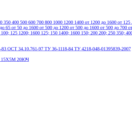
00
350
400
500
600
700
800
1000
1200
1400
от 1200 до 1600
от 125
 до 65
от 50 до 1600
от 500 до 1200
от 500 до 1600
от 500 до 700
о
0
100; 125
1200; 1600
125; 150
1400; 1600
150; 200
200; 250
350; 40
-83
ОСТ 34.10.761-97
ТУ 36-1118-84
ТУ 4218-048-01395839-2007
А
15Х5М
20ЮЧ