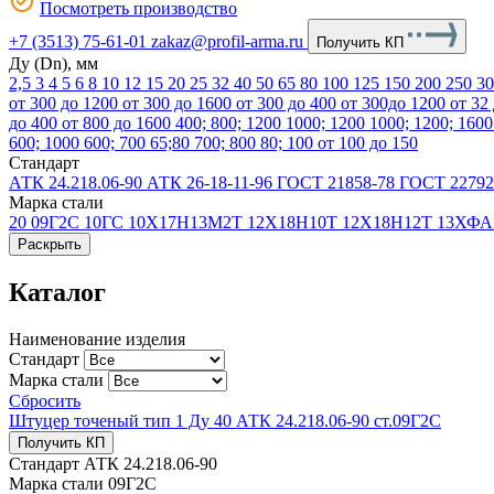
Посмотреть производство
+7 (3513) 75-61-01
zakaz@profil-arma.ru
Получить КП
Ду (Dn), мм
2,5
3
4
5
6
8
10
12
15
20
25
32
40
50
65
80
100
125
150
200
250
3
от 300 до 1200
от 300 до 1600
от 300 до 400
от 300до 1200
от 32
до 400
от 800 до 1600
400; 800; 1200
1000; 1200
1000; 1200; 160
600; 1000
600; 700
65;80
700; 800
80; 100
от 100 до 150
Стандарт
АТК 24.218.06-90
АТК 26-18-11-96
ГОСТ 21858-78
ГОСТ 22792
Марка стали
20
09Г2С
10ГС
10Х17Н13М2Т
12Х18Н10Т
12Х18Н12Т
13ХФ
Раскрыть
Каталог
Наименование изделия
Стандарт
Марка стали
Сбросить
Штуцер точеный тип 1 Ду 40 АТК 24.218.06-90 ст.09Г2С
Получить КП
Стандарт
АТК 24.218.06-90
Марка стали
09Г2С