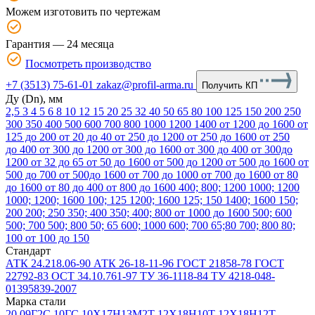
Можем изготовить по чертежам
Гарантия — 24 месяца
Посмотреть производство
+7 (3513) 75-61-01
zakaz@profil-arma.ru
Получить КП
Ду (Dn), мм
2,5
3
4
5
6
8
10
12
15
20
25
32
40
50
65
80
100
125
150
200
250
300
350
400
500
600
700
800
1000
1200
1400
от 1200 до 1600
от
125 до 200
от 20 до 40
от 250 до 1200
от 250 до 1600
от 250
до 400
от 300 до 1200
от 300 до 1600
от 300 до 400
от 300до
1200
от 32 до 65
от 50 до 1600
от 500 до 1200
от 500 до 1600
от
500 до 700
от 500до 1600
от 700 до 1000
от 700 до 1600
от 80
до 1600
от 80 до 400
от 800 до 1600
400; 800; 1200
1000; 1200
1000; 1200; 1600
100; 125
1200; 1600
125; 150
1400; 1600
150;
200
200; 250
350; 400
350; 400; 800
от 1000 до 1600
500; 600
500; 700
500; 800
50; 65
600; 1000
600; 700
65;80
700; 800
80;
100
от 100 до 150
Стандарт
АТК 24.218.06-90
АТК 26-18-11-96
ГОСТ 21858-78
ГОСТ
22792-83
ОСТ 34.10.761-97
ТУ 36-1118-84
ТУ 4218-048-
01395839-2007
Марка стали
20
09Г2С
10ГС
10Х17Н13М2Т
12Х18Н10Т
12Х18Н12Т