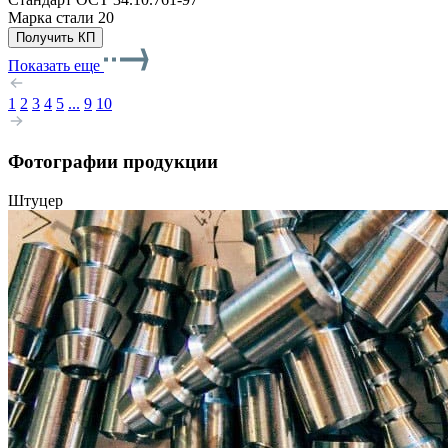
Марка стали
20
Получить КП
Показать еще
1
2
3
4
5
...
9
10
Фотографии продукции
Штуцер