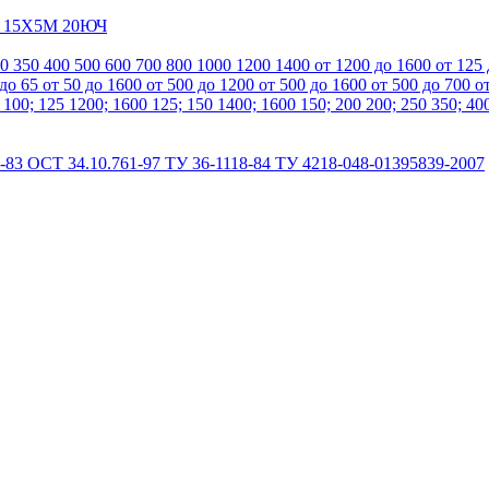
А
15Х5М
20ЮЧ
00
350
400
500
600
700
800
1000
1200
1400
от 1200 до 1600
от 125
 до 65
от 50 до 1600
от 500 до 1200
от 500 до 1600
от 500 до 700
о
0
100; 125
1200; 1600
125; 150
1400; 1600
150; 200
200; 250
350; 40
-83
ОСТ 34.10.761-97
ТУ 36-1118-84
ТУ 4218-048-01395839-2007