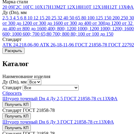
Марка стали
20
09Г2С
10ГС
10Х17Н13М2Т
12Х18Н10Т
12Х18Н12Т
13ХФ
Ду (Dn), мм
2,5
3
4
5
6
8
10
12
15
20
25
32
40
50
65
80
100
125
150
200
250
3
от 300 до 1200
от 300 до 1600
от 300 до 400
от 300до 1200
от 32
до 400
от 800 до 1600
400; 800; 1200
1000; 1200
1000; 1200; 160
600; 1000
600; 700
65;80
700; 800
80; 100
от 100 до 150
Стандарт
АТК 24.218.06-90
АТК 26-18-11-96
ГОСТ 21858-78
ГОСТ 22792
Раскрыть
Каталог
Наименование изделия
Ду (Dn), мм
Стандарт
Сбросить
Штуцер точеный Dн 4 Ду 2,5 ГОСТ 21858-78 ст.13ХФА
Получить КП
Стандарт
ГОСТ 21858-78
Получить КП
Штуцер точеный Dн 6 Ду 3 ГОСТ 21858-78 ст.13ХФА
Получить КП
Стандарт
ГОСТ 21858-78