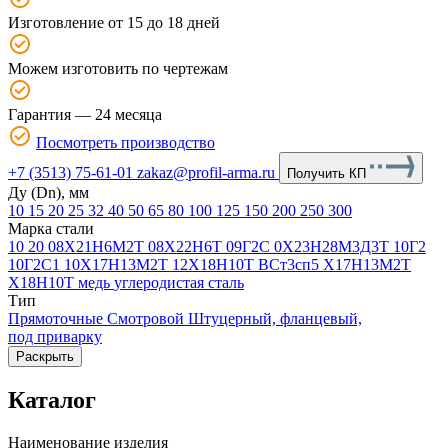
Изготовление от 15 до 18 дней
Можем изготовить по чертежам
Гарантия — 24 месяца
Посмотреть производство
+7 (3513) 75-61-01
zakaz@profil-arma.ru
Получить КП
Ду (Dn), мм
10
15
20
25
32
40
50
65
80
100
125
150
200
250
300
Марка стали
10
20
08Х21Н6М2Т
08Х22Н6Т
09Г2С
0Х23Н28М3Д3Т
10Г2
10Г2С1
10Х17Н13М2Т
12Х18Н10Т
ВСт3сп5
Х17Н13М2Т
Х18Н10Т
медь
углеродистая сталь
Тип
Прямоточные
Смотровой
Штуцерный, фланцевый,
под приварку
Раскрыть
Каталог
Наименование изделия