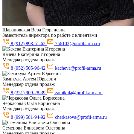
Шарановская
Вера Георгиевна
Заместитель директора по работе с клиентами
8 (912) 898-51-62
756102@profil-arma.ru
Качева
Екатерина Игоревна
Менеджер отдела продаж
8 (952) 505-96-42
kacheva@profil-arma.ru
Замикула
Артем Юрьевич
Менеджер отдела продаж
8 (351) 909-28-39
zamikula@profil-arma.ru
Черкасова
Ольга Борисовна
Менеджер отдела продаж
8 (999) 581-94-92
cherkasova@profil-arma.ru
Семенова
Елизавета Олеговна
Менеджер отдела продаж