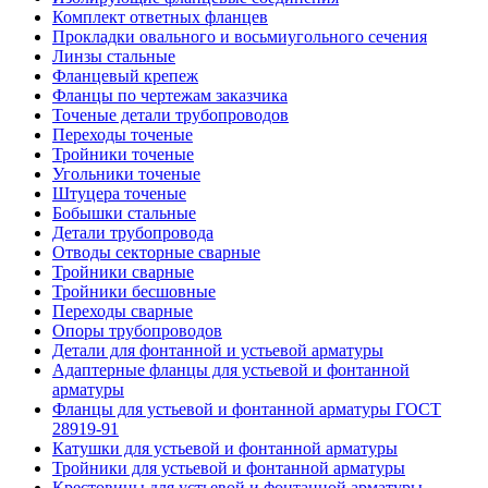
Комплект ответных фланцев
Прокладки овального и восьмиугольного сечения
Линзы стальные
Фланцевый крепеж
Фланцы по чертежам заказчика
Точеные детали трубопроводов
Переходы точеные
Тройники точеные
Угольники точеные
Штуцера точеные
Бобышки стальные
Детали трубопровода
Отводы секторные сварные
Тройники сварные
Тройники бесшовные
Переходы сварные
Опоры трубопроводов
Детали для фонтанной и устьевой арматуры
Адаптерные фланцы для устьевой и фонтанной
арматуры
Фланцы для устьевой и фонтанной арматуры ГОСТ
28919-91
Катушки для устьевой и фонтанной арматуры
Тройники для устьевой и фонтанной арматуры
Крестовины для устьевой и фонтанной арматуры