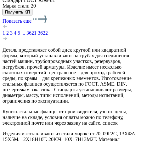
Стандарт
ГОСТ 9399-81
Марка стали
20
Получить КП
Показать еще
1
2
3
4
5
...
3621
3622
Деталь представляет собой диск круглой или квадратной
формы, который устанавливают на трубах для соединения
частей машин, трубопроводных участков, резервуаров,
патрубков, прочей арматуры. Изделие имеет несколько
сквозных отверстий: центральное ‒ для прохода рабочей
среды, по краям ‒ для крепежных элементов. Изготовление
стальных фланцев осуществляется по ГОСТ, ASME, DIN,
по чертежам заказчика. Стандарты устанавливают размеры,
диаметры, массу, типы исполнений, методы испытаний,
ограничения по эксплуатации.
Купить стальные фланцы от производителя, узнать цены,
наличие на складе, условия оплаты можно по телефону,
электронной почте или через заявку на сайте. список
Изделия изготавливают из стали марок: ст.20, 09Г2С, 13ХФА,
15Х5М, 12Х18Н10Т, 20ЮЧ, 10Х17Н13М2Т. Материал