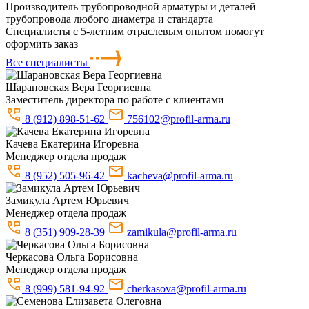
Производитель трубопроводной арматуры и деталей
трубопровода любого диаметра и стандарта
Специалисты с 5-летним отраслевым опытом помогут
оформить заказ
Все специалисты
Шарановская
Вера Георгиевна
Заместитель директора по работе с клиентами
8 (912) 898-51-62
756102@profil-arma.ru
Качева
Екатерина Игоревна
Менеджер отдела продаж
8 (952) 505-96-42
kacheva@profil-arma.ru
Замикула
Артем Юрьевич
Менеджер отдела продаж
8 (351) 909-28-39
zamikula@profil-arma.ru
Черкасова
Ольга Борисовна
Менеджер отдела продаж
8 (999) 581-94-92
cherkasova@profil-arma.ru