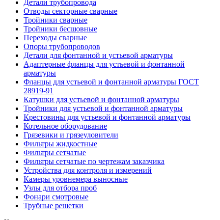
Детали трубопровода
Отводы секторные сварные
Тройники сварные
Тройники бесшовные
Переходы сварные
Опоры трубопроводов
Детали для фонтанной и устьевой арматуры
Адаптерные фланцы для устьевой и фонтанной
арматуры
Фланцы для устьевой и фонтанной арматуры ГОСТ
28919-91
Катушки для устьевой и фонтанной арматуры
Тройники для устьевой и фонтанной арматуры
Крестовины для устьевой и фонтанной арматуры
Котельное оборудование
Грязевики и грязеуловители
Фильтры жидкостные
Фильтры сетчатые
Фильтры сетчатые по чертежам заказчика
Устройства для контроля и измерений
Камеры уровнемера выносные
Узлы для отбора проб
Фонари смотровые
Трубные решетки