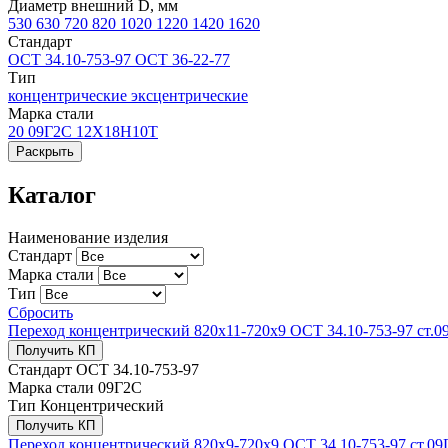
Диаметр внешний D, мм
530
630
720
820
1020
1220
1420
1620
Стандарт
ОСТ 34.10-753-97
ОСТ 36-22-77
Тип
концентрические
эксцентрические
Марка стали
20
09Г2С
12Х18Н10Т
Раскрыть
Каталог
Наименование изделия
Стандарт
Марка стали
Тип
Сбросить
Переход концентрический 820х11-720x9 ОСТ 34.10-753-97 ст.0
Получить КП
Стандарт
ОСТ 34.10-753-97
Марка стали
09Г2С
Тип
Концентрический
Получить КП
Переход концентрический 820х9-720x9 ОСТ 34.10-753-97 ст.0