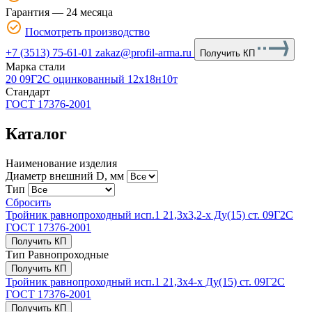
Гарантия — 24 месяца
Посмотреть производство
+7 (3513) 75-61-01
zakaz@profil-arma.ru
Получить КП
Марка стали
20
09Г2С
оцинкованный
12х18н10т
Стандарт
ГОСТ 17376-2001
Каталог
Наименование изделия
Диаметр внешний D, мм
Тип
Сбросить
Тройник равнопроходный исп.1 21,3х3,2-х Ду(15) ст. 09Г2С
ГОСТ 17376-2001
Получить КП
Тип
Равнопроходные
Получить КП
Тройник равнопроходный исп.1 21,3х4-х Ду(15) ст. 09Г2С
ГОСТ 17376-2001
Получить КП