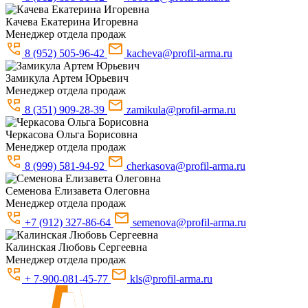
Качева
Екатерина Игоревна
Менеджер отдела продаж
8 (952) 505-96-42
kacheva@profil-arma.ru
Замикула
Артем Юрьевич
Менеджер отдела продаж
8 (351) 909-28-39
zamikula@profil-arma.ru
Черкасова
Ольга Борисовна
Менеджер отдела продаж
8 (999) 581-94-92
cherkasova@profil-arma.ru
Семенова
Елизавета Олеговна
Менеджер отдела продаж
+7 (912) 327-86-64
semenova@profil-arma.ru
Калинская
Любовь Сергеевна
Менеджер отдела продаж
+ 7-900-081-45-77
kls@profil-arma.ru