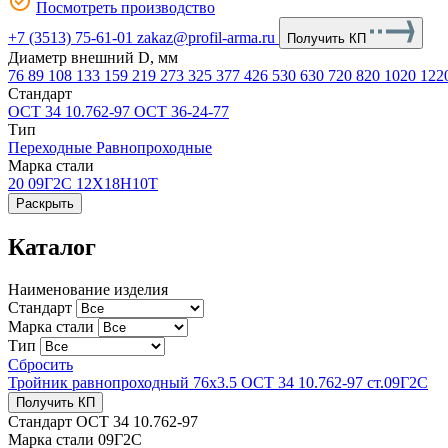
Посмотреть производство
+7 (3513) 75-61-01
zakaz@profil-arma.ru
Получить КП
Диаметр внешний D, мм
76
89
108
133
159
219
273
325
377
426
530
630
720
820
1020
122
Стандарт
ОСТ 34 10.762-97
ОСТ 36-24-77
Тип
Переходные
Равнопроходные
Марка стали
20
09Г2С
12Х18Н10Т
Раскрыть
Каталог
Наименование изделия
Стандарт
Марка стали
Тип
Сбросить
Тройник равнопроходный 76х3.5 ОСТ 34 10.762-97 ст.09Г2С
Получить КП
Стандарт
ОСТ 34 10.762-97
Марка стали
09Г2С