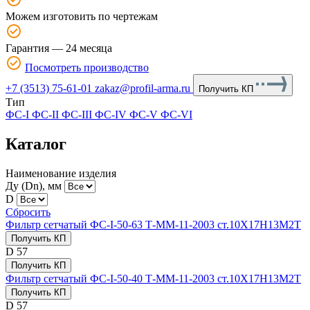
Можем изготовить по чертежам
Гарантия — 24 месяца
Посмотреть производство
+7 (3513) 75-61-01
zakaz@profil-arma.ru
Получить КП
Тип
ФС-I
ФС-II
ФС-III
ФС-IV
ФС-V
ФС-VI
Каталог
Наименование изделия
Ду (Dn), мм
D
Сбросить
Фильтр сетчатый ФС-I-50-63 Т-ММ-11-2003 ст.10Х17Н13М2Т
Получить КП
D
57
Получить КП
Фильтр сетчатый ФС-I-50-40 Т-ММ-11-2003 ст.10Х17Н13М2Т
Получить КП
D
57