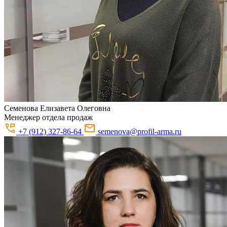
Семенова
Елизавета Олеговна
Менеджер отдела продаж
+7 (912) 327-86-64
semenova@profil-arma.ru