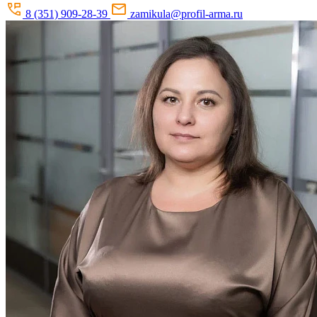
8 (351) 909-28-39
zamikula@profil-arma.ru