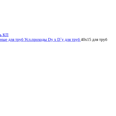
ь КП
ные для труб
Усл.проходы Dy х D`y для труб
40x15 для труб