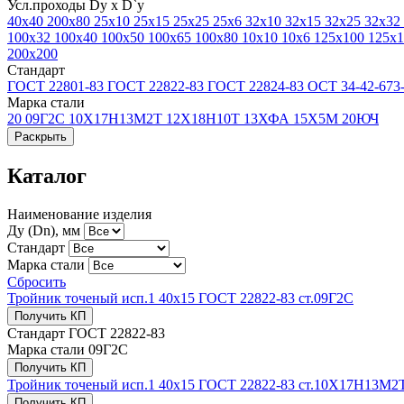
Усл.проходы Dy х D`y
40x40
200x80
25x10
25x15
25x25
25x6
32x10
32x15
32x25
32x32
100x32
100x40
100x50
100x65
100x80
10x10
10x6
125x100
125x
200x200
Стандарт
ГОСТ 22801-83
ГОСТ 22822-83
ГОСТ 22824-83
ОСТ 34-42-673
Марка стали
20
09Г2С
10Х17Н13М2Т
12Х18Н10Т
13ХФА
15Х5М
20ЮЧ
Раскрыть
Каталог
Наименование изделия
Ду (Dn), мм
Стандарт
Марка стали
Сбросить
Тройник точеный исп.1 40х15 ГОСТ 22822-83 ст.09Г2С
Получить КП
Стандарт
ГОСТ 22822-83
Марка стали
09Г2С
Получить КП
Тройник точеный исп.1 40х15 ГОСТ 22822-83 ст.10Х17Н13М2
Получить КП