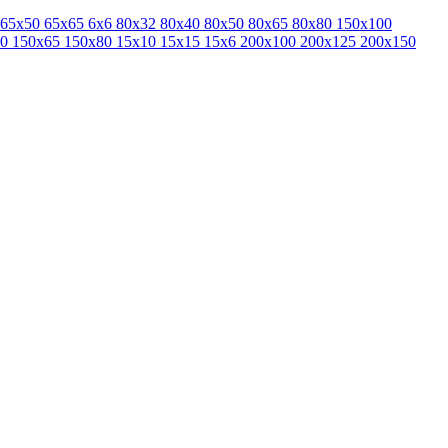
65x50
65x65
6x6
80x32
80x40
80x50
80x65
80x80
150x100
40
150x65
150x80
15x10
15x15
15x6
200x100
200x125
200x150