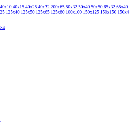
40x10
40x15
40x25
40x32
200x65
50x32
50x40
50x50
65x32
65x40
125
125x40
125x50
125x65
125x80
100x100
150x125
150x150
150x
-84
Т