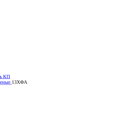
ь КП
ченые
13ХФА