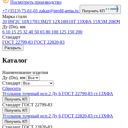
Посмотреть производство
+7 (3513) 75-61-01
zakaz@profil-arma.ru
Получить КП
Марка стали
20
09Г2С
10Х17Н13М2Т
12Х18Н10Т
13ХФА
15Х5М
20ЮЧ
Ду (Dn), мм
6
10
15
25
32
40
50
65
80
100
125
150
200
Стандарт
ГОСТ 22799-83
ГОСТ 22820-83
Раскрыть
Каталог
Наименование изделия
Ду (Dn), мм
Стандарт
Сбросить
Угольник точеный исп.2 Ду 6 ГОСТ 22799-83 ст.13ХФА
Получить КП
Стандарт
ГОСТ 22799-83
Получить КП
Угольник точеный исп.2 Ду 6 ГОСТ 22820-83 ст.13ХФА
Получить КП
Стандарт
ГОСТ 22820-83