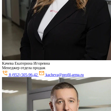
Качева
Екатерина Игоревна
Менеджер отдела продаж
8 (952) 505-96-42
kacheva@profil-arma.ru