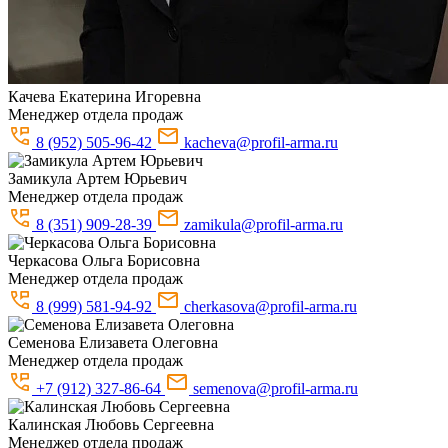
Качева
Екатерина Игоревна
Менеджер отдела продаж
8 (952) 505-96-42
kacheva@profil-arma.ru
Замикула
Артем Юрьевич
Менеджер отдела продаж
8 (351) 909-28-39
zamikula@profil-arma.ru
Черкасова
Ольга Борисовна
Менеджер отдела продаж
8 (999) 581-94-92
cherkasova@profil-arma.ru
Семенова
Елизавета Олеговна
Менеджер отдела продаж
+7 (912) 327-86-64
semenova@profil-arma.ru
Калинская
Любовь Сергеевна
Менеджер отдела продаж