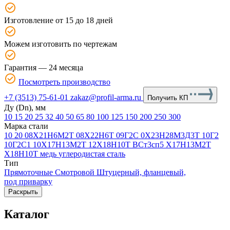
Изготовление от 15 до 18 дней
Можем изготовить по чертежам
Гарантия — 24 месяца
Посмотреть производство
+7 (3513) 75-61-01
zakaz@profil-arma.ru
Получить КП
Ду (Dn), мм
10
15
20
25
32
40
50
65
80
100
125
150
200
250
300
Марка стали
10
20
08Х21Н6М2Т
08Х22Н6Т
09Г2С
0Х23Н28М3Д3Т
10Г2
10Г2С1
10Х17Н13М2Т
12Х18Н10Т
ВСт3сп5
Х17Н13М2Т
Х18Н10Т
медь
углеродистая сталь
Тип
Прямоточные
Смотровой
Штуцерный, фланцевый,
под приварку
Раскрыть
Каталог