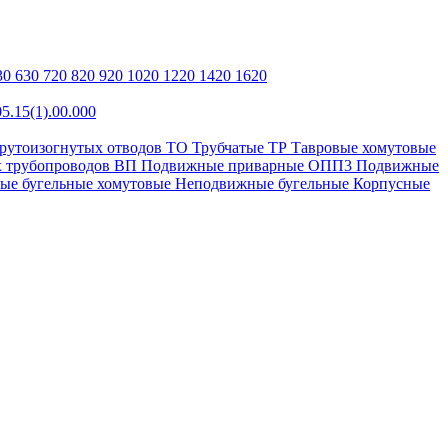
30
630
720
820
920
1020
1220
1420
1620
5.15(1).00.000
крутоизогнутых отводов ТО
Трубчатые ТР
Тавровые хомутовые
х трубопроводов ВП
Подвижные приварные ОПП3
Подвижные
ые бугельные хомутовые
Неподвижные бугельные
Корпусные