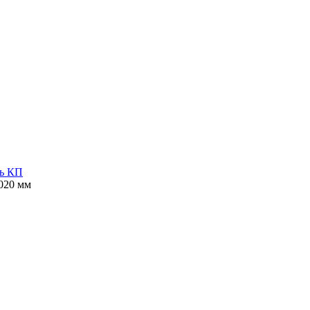
ь КП
020 мм