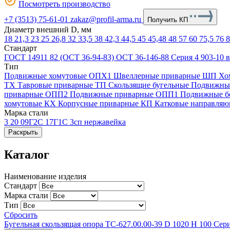
Посмотреть производство
+7 (3513) 75-61-01
zakaz@profil-arma.ru
Получить КП
Диаметр внешний D, мм
18
21,3
23
25
26,8
32
33,5
38
42,3
44,5
45
45,48
48
57
60
75,5
76
8
Стандарт
ГОСТ 14911 82 (ОСТ 36-94-83)
ОСТ 36-146-88
Серия 4 903-10 
Тип
Подвижные хомутовые ОПХ1
Швеллерные приварные ШП
Хо
ТХ
Тавровые приварные ТП
Скользящие бугельные
Подвижны
приварные ОПП2
Подвижные приварные ОПП1
Подвижные б
хомутовые КХ
Корпусные приварные КП
Катковые направля
Марка стали
3
20
09Г2С
17Г1С
3сп
нержавейка
Раскрыть
Каталог
Наименование изделия
Стандарт
Марка стали
Тип
Сбросить
Бугельная скользящая опора ТС-627.00.00-39 D 1020 Н 100 Сери