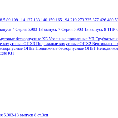
8,5
89
108
114
127
133
140
159
165
194
219
273
325
377
426
480
5
выпуск 4
Серия 5.903-13 выпуск 7
Серия 5.903-13 выпуск 8
ТПР 0
мутовые бескорпусные ХБ
Угольные приварные УП
Трубчатые 
е хомутовые ОПХ3
Подвижные хомутовые ОПХ2
Вертикальны
ескорпусные ОПБ2
Подвижные бескорпусные ОПБ1
Неподвижн
ющие КН
я 5.903-13 выпуск 8 ст.3сп