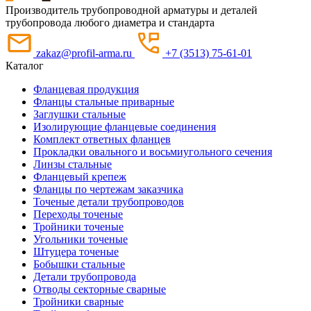
Производитель трубопроводной арматуры и деталей
трубопровода любого диаметра и стандарта
zakaz@profil-arma.ru
+7 (3513) 75-61-01
Каталог
Фланцевая продукция
Фланцы стальные приварные
Заглушки стальные
Изолирующие фланцевые соединения
Комплект ответных фланцев
Прокладки овального и восьмиугольного сечения
Линзы стальные
Фланцевый крепеж
Фланцы по чертежам заказчика
Точеные детали трубопроводов
Переходы точеные
Тройники точеные
Угольники точеные
Штуцера точеные
Бобышки стальные
Детали трубопровода
Отводы секторные сварные
Тройники сварные