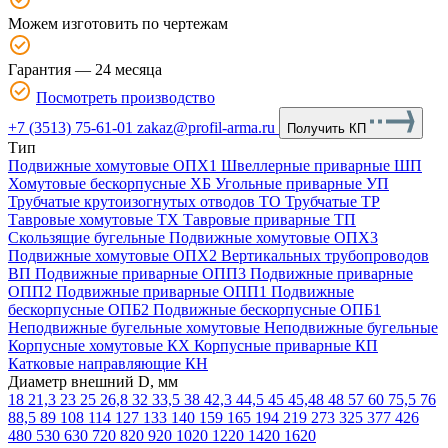
Можем изготовить по чертежам
Гарантия — 24 месяца
Посмотреть производство
+7 (3513) 75-61-01
zakaz@profil-arma.ru
Получить КП
Тип
Подвижные хомутовые ОПХ1
Швеллерные приварные ШП
Хомутовые бескорпусные ХБ
Угольные приварные УП
Трубчатые крутоизогнутых отводов ТО
Трубчатые ТР
Тавровые хомутовые ТХ
Тавровые приварные ТП
Скользящие бугельные
Подвижные хомутовые ОПХ3
Подвижные хомутовые ОПХ2
Вертикальных трубопроводов
ВП
Подвижные приварные ОПП3
Подвижные приварные
ОПП2
Подвижные приварные ОПП1
Подвижные
бескорпусные ОПБ2
Подвижные бескорпусные ОПБ1
Неподвижные бугельные хомутовые
Неподвижные бугельные
Корпусные хомутовые КХ
Корпусные приварные КП
Катковые направляющие КН
Диаметр внешний D, мм
18
21,3
23
25
26,8
32
33,5
38
42,3
44,5
45
45,48
48
57
60
75,5
76
88,5
89
108
114
127
133
140
159
165
194
219
273
325
377
426
480
530
630
720
820
920
1020
1220
1420
1620