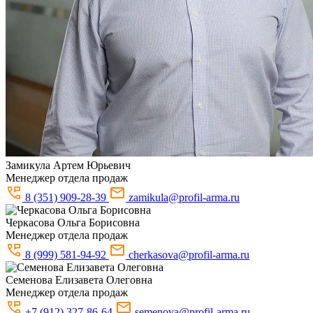
Замикула
Артем Юрьевич
Менеджер отдела продаж
8 (351) 909-28-39
zamikula@profil-arma.ru
Черкасова
Ольга Борисовна
Менеджер отдела продаж
8 (999) 581-94-92
cherkasova@profil-arma.ru
Семенова
Елизавета Олеговна
Менеджер отдела продаж
+7 (912) 327-86-64
semenova@profil-arma.ru