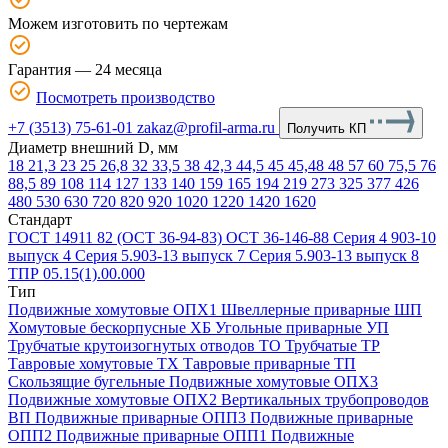
Можем изготовить по чертежам
Гарантия — 24 месяца
Посмотреть производство
+7 (3513) 75-61-01
zakaz@profil-arma.ru
Получить КП
Диаметр внешний D, мм
18
21,3
23
25
26,8
32
33,5
38
42,3
44,5
45
45,48
48
57
60
75,5
76
88,5
89
108
114
127
133
140
159
165
194
219
273
325
377
426
480
530
630
720
820
920
1020
1220
1420
1620
Стандарт
ГОСТ 14911 82 (ОСТ 36-94-83)
ОСТ 36-146-88
Серия 4 903-10
выпуск 4
Серия 5.903-13 выпуск 7
Серия 5.903-13 выпуск 8
ТПР 05.15(1).00.000
Тип
Подвижные хомутовые ОПХ1
Швеллерные приварные ШП
Хомутовые бескорпусные ХБ
Угольные приварные УП
Трубчатые крутоизогнутых отводов ТО
Трубчатые ТР
Тавровые хомутовые ТХ
Тавровые приварные ТП
Скользящие бугельные
Подвижные хомутовые ОПХ3
Подвижные хомутовые ОПХ2
Вертикальных трубопроводов
ВП
Подвижные приварные ОПП3
Подвижные приварные
ОПП2
Подвижные приварные ОПП1
Подвижные