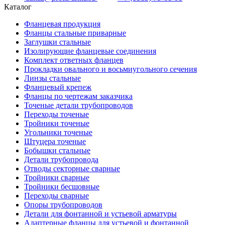
Каталог
Фланцевая продукция
Фланцы стальные приварные
Заглушки стальные
Изолирующие фланцевые соединения
Комплект ответных фланцев
Прокладки овального и восьмиугольного сечения
Линзы стальные
Фланцевый крепеж
Фланцы по чертежам заказчика
Точеные детали трубопроводов
Переходы точеные
Тройники точеные
Угольники точеные
Штуцера точеные
Бобышки стальные
Детали трубопровода
Отводы секторные сварные
Тройники сварные
Тройники бесшовные
Переходы сварные
Опоры трубопроводов
Детали для фонтанной и устьевой арматуры
Адаптерные фланцы для устьевой и фонтанной