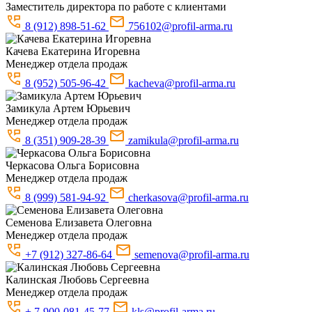
Заместитель директора по работе с клиентами
8 (912) 898-51-62
756102@profil-arma.ru
Качева
Екатерина Игоревна
Менеджер отдела продаж
8 (952) 505-96-42
kacheva@profil-arma.ru
Замикула
Артем Юрьевич
Менеджер отдела продаж
8 (351) 909-28-39
zamikula@profil-arma.ru
Черкасова
Ольга Борисовна
Менеджер отдела продаж
8 (999) 581-94-92
cherkasova@profil-arma.ru
Семенова
Елизавета Олеговна
Менеджер отдела продаж
+7 (912) 327-86-64
semenova@profil-arma.ru
Калинская
Любовь Сергеевна
Менеджер отдела продаж
+ 7-900-081-45-77
kls@profil-arma.ru