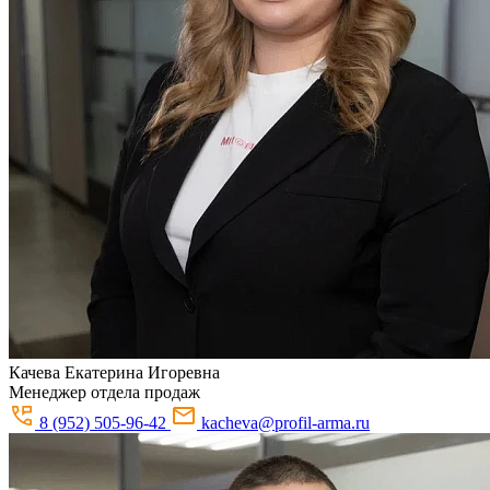
Качева
Екатерина Игоревна
Менеджер отдела продаж
8 (952) 505-96-42
kacheva@profil-arma.ru