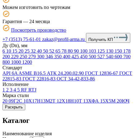
Можем изготовить по чертежам
Гарантия — 24 месяца
Посмотреть производство
+7 (3513) 75-61-01
zakaz@profil-arma.ru
Получить КП
Ду (Dn), мм
6
10
15
20
25
32
40
50
52
65
78
80
90
100
103
125
130
150
178
200
229
250
279
300
346
350
400
425
450
500
527
540
600
700
800
1000
1200
Стандарт
API 6A
ASME В16.5
АТК 24.200.02.90
ГОСТ 12836-67
ГОСТ
22815-83
ГОСТ 22816-83
ОСТ 34-42-833-86
Исполнение
1
2
3
4
5
RF
RTJ
Марка стали
20
09Г2С
10Х17Н13М2Т
12Х18Н10Т
13ХФА
15Х5М
20ЮЧ
Раскрыть
Каталог
Наименование изделия