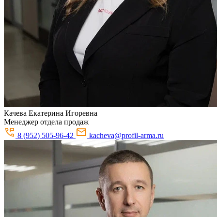
Качева
Екатерина Игоревна
Менеджер отдела продаж
8 (952) 505-96-42
kacheva@profil-arma.ru