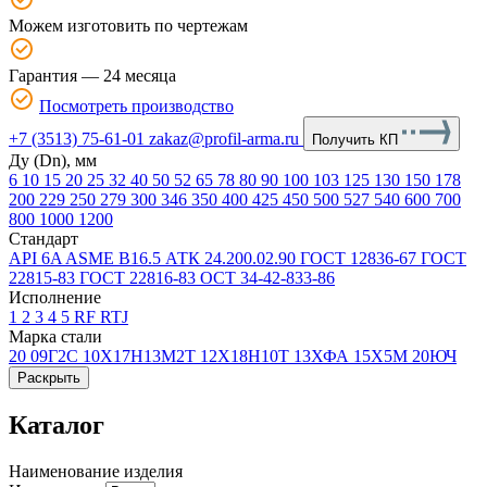
Можем изготовить по чертежам
Гарантия — 24 месяца
Посмотреть производство
+7 (3513) 75-61-01
zakaz@profil-arma.ru
Получить КП
Ду (Dn), мм
6
10
15
20
25
32
40
50
52
65
78
80
90
100
103
125
130
150
178
200
229
250
279
300
346
350
400
425
450
500
527
540
600
700
800
1000
1200
Стандарт
API 6A
ASME В16.5
АТК 24.200.02.90
ГОСТ 12836-67
ГОСТ
22815-83
ГОСТ 22816-83
ОСТ 34-42-833-86
Исполнение
1
2
3
4
5
RF
RTJ
Марка стали
20
09Г2С
10Х17Н13М2Т
12Х18Н10Т
13ХФА
15Х5М
20ЮЧ
Раскрыть
Каталог
Наименование изделия