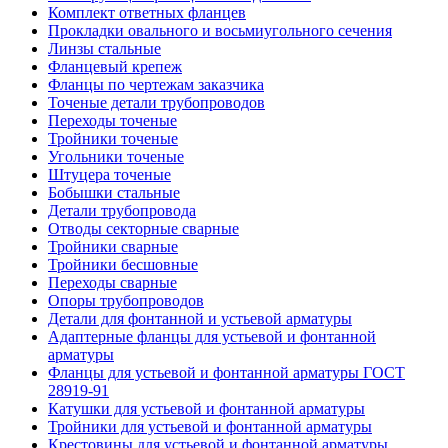
Комплект ответных фланцев
Прокладки овального и восьмиугольного сечения
Линзы стальные
Фланцевый крепеж
Фланцы по чертежам заказчика
Точеные детали трубопроводов
Переходы точеные
Тройники точеные
Угольники точеные
Штуцера точеные
Бобышки стальные
Детали трубопровода
Отводы секторные сварные
Тройники сварные
Тройники бесшовные
Переходы сварные
Опоры трубопроводов
Детали для фонтанной и устьевой арматуры
Адаптерные фланцы для устьевой и фонтанной
арматуры
Фланцы для устьевой и фонтанной арматуры ГОСТ
28919-91
Катушки для устьевой и фонтанной арматуры
Тройники для устьевой и фонтанной арматуры
Крестовины для устьевой и фонтанной арматуры